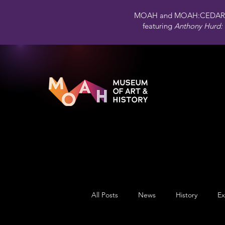
MOAH and MOAH:CEDAR 
featuring
Anthony Hurd: 
All Posts
News
History
Ex