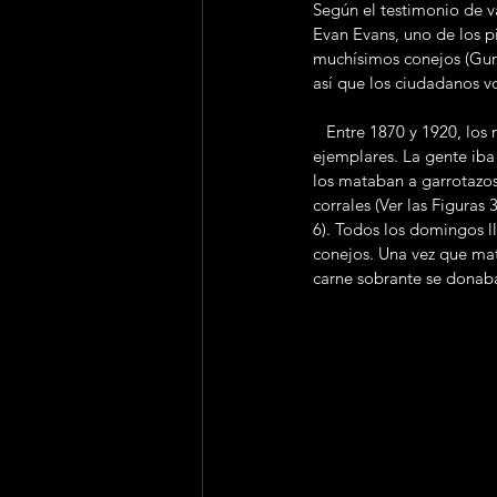
Según el testimonio de v
Evan Evans, uno de los p
muchísimos conejos (Gurb
así que los ciudadanos vo
   Entre 1870 y 1920, los residentes de AV organizaron cacerías de conejos en las que se cazaban cientos de 
ejemplares. La gente iba 
los mataban a garrotazos
corrales (Ver las Figuras 
6). Todos los domingos l
conejos. Una vez que mata
carne sobrante se donaba