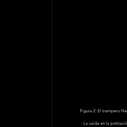
Figura 2: El trampero H
   La caída en la población de coyotes hizo que se disparara la de los conejos de cola de algodón y las liebres. 