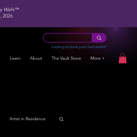
ey Walls™
 2026.
Looking to book your next event?
s
Learn
About
The Vault Store
More +
Artist in Residence