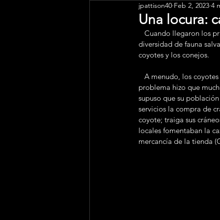
jpattison40
Feb 2, 2023
4 
Public Art
Engagement
Una locura: c
   Cuando llegaron los primeros colonos al Antelope Valley a principios del siglo, se encontraron con una gran 
diversidad de fauna salva
coyotes y los conejos. 
   A menudo, los coyotes hambrientos destrozaban los gallineros de los granjeros de Antelope Valley. Este 
problema hizo que muchos 
supuso que su población 
servicios la compra de 
coyote; traiga sus cráne
locales fomentaban la ca
mercancía de la tienda (G