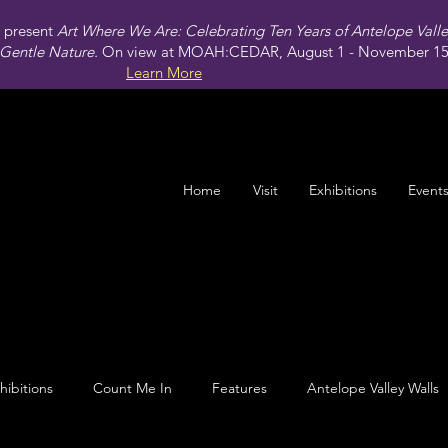
present
Art Where We Are: Celebrating Ten Years of Antelope Vall
Gentle Nature.
On view at MOAH:CEDAR, August 1 - November 15,
Learn More
Home
Visit
Exhibitions
Event
hibitions
Count Me In
Features
Antelope Valley Walls